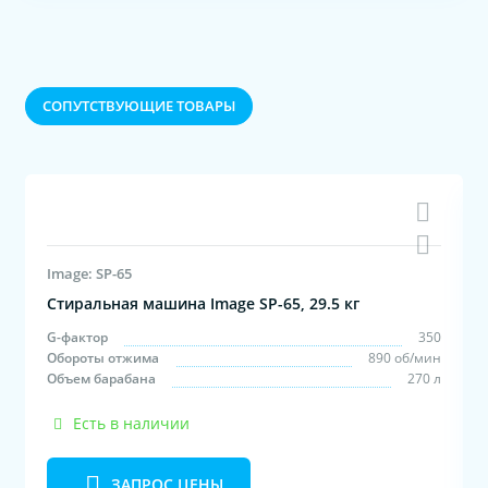
CОПУТСТВУЮЩИЕ ТОВАРЫ
Image: SP-65
Стиральная машина Image SP-65, 29.5 кг
м
G-фактор
350
с
Обороты отжима
890 об/мин
л
Объем барабана
270 л
Есть в наличии
ЗАПРОС ЦЕНЫ