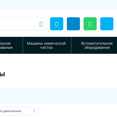
льное
Машины химической
Вспомогательное
ование
чистки
оборудование
ны
По умолчанию