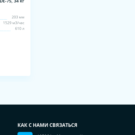
E-75, 34 кг
203 мм
1529 м3/час
610 л
КАК С НАМИ СВЯЗАТЬСЯ