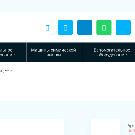
льное
Машины химической
Вспомогательное
ование
чистки
оборудование
0, 55 л
л
Арт
П