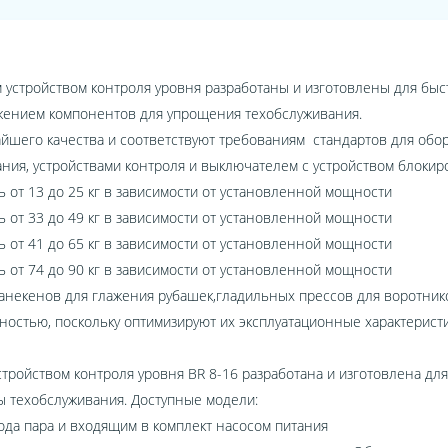
устройством контроля уровня разработаны и изготовлены для быст
жением компонентов для упрощения техобслуживания.
йшего качества и соответствуют требованиям стандартов для обо
ния, устройствами контроля и выключателем с устройством блокир
ть от 13 до 25 кг в зависимости от установленной мощности
ть от 33 до 49 кг в зависимости от установленной мощности
ть от 41 до 65 кг в зависимости от установленной мощности
ть от 74 до 90 кг в зависимости от установленной мощности
анекенов для глажения рубашек,гладильных прессов для воротнико
остью, поскольку оптимизируют их эксплуатационные характеристи
тройством контроля уровня BR 8-16 разработана и изготовлена для
 техобслуживания. Доступные модели:
твода пара и входящим в комплект насосом питания