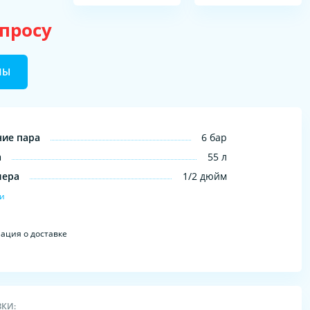
апросу
НЫ
ние пара
6 бар
а
55 л
лера
1/2 дюйм
ки
ция о доставке
ЗКИ: