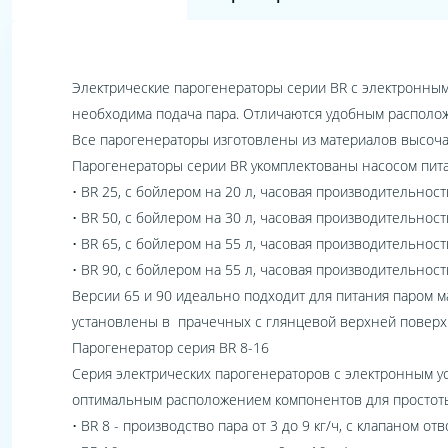
Электрические парогенераторы серии BR с электронным 
необходима подача пара. Отличаются удобным располо
Все парогенераторы изготовлены из материалов высоча
Парогенераторы серии BR укомплектованы насосом пита
• BR 25, с бойлером на 20 л, часовая производительнос
• BR 50, с бойлером на 30 л, часовая производительнос
• BR 65, с бойлером на 55 л, часовая производительнос
• BR 90, с бойлером на 55 л, часовая производительнос
Версии 65 и 90 идеально подходит для питания паром м
установлены в прачечных с глянцевой верхней поверхн
Парогенератор серия BR 8-16
Серия электрических парогенераторов с электронным ус
оптимальным расположением компонентов для простоты
• BR 8 - производство пара от 3 до 9 кг/ч, с клапаном о