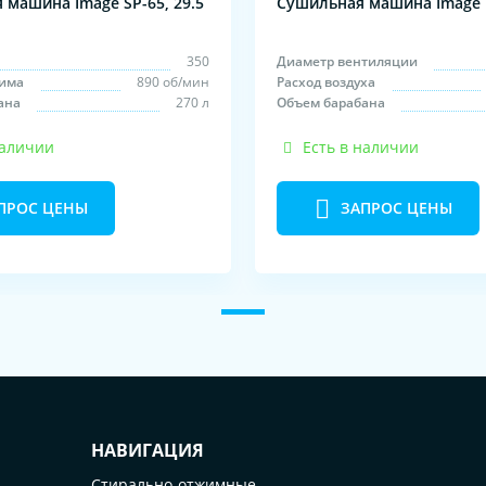
 машина Image SP-65, 29.5
Сушильная машина Image D
350
Диаметр вентиляции
има
890 об/мин
Расход воздуха
ана
270 л
Объем барабана
наличии
Есть в наличии
ПРОС ЦЕНЫ
ЗАПРОС ЦЕНЫ
НАВИГАЦИЯ
Стирально-отжимные