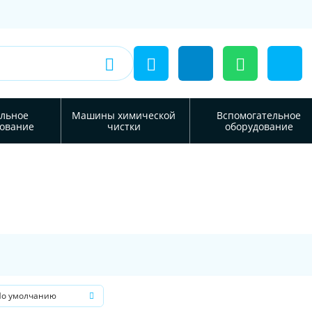
льное
Машины химической
Вспомогательное
ование
чистки
оборудование
По умолчанию