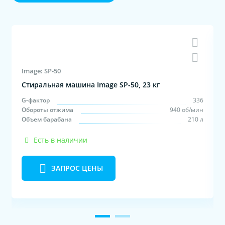
Image: SP-50
Стиральная машина Image SP-50, 23 кг
м
G-фактор
336
с
Обороты отжима
940 об/мин
л
Объем барабана
210 л
Есть в наличии
ЗАПРОС ЦЕНЫ