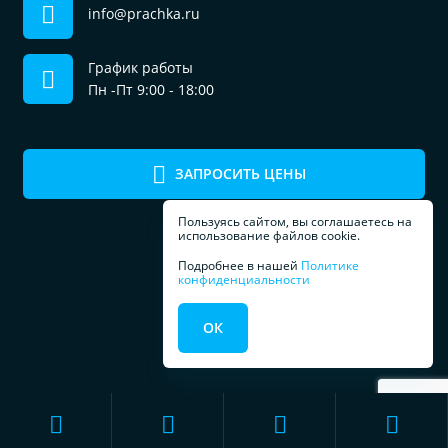
info@prachka.ru
График работы
Пн -Пт 9:00 - 18:00
ЗАПРОСИТЬ ЦЕНЫ
Пользуясь сайтом, вы соглашаетесь на
использование файлов cookie.
Подробнее в нашей
Политике
конфиденциальности
ПРОФЕССИОНАЛЬНОЕ
ОК
ОБОРУДОВАНИЕ
ДЛЯ ПРАЧЕЧЕЧНЫХ