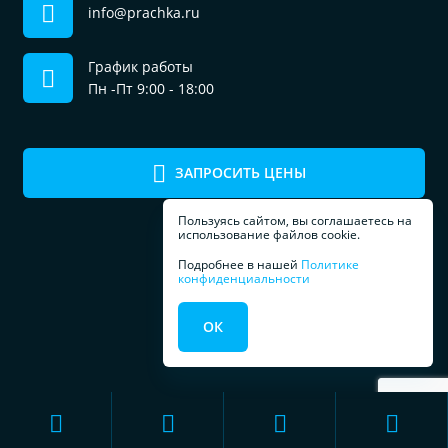
info@prachka.ru
График работы
Пн -Пт 9:00 - 18:00
ЗАПРОСИТЬ ЦЕНЫ
Пользуясь сайтом, вы соглашаетесь на
использование файлов cookie.
Подробнее в нашей
Политике
конфиденциальности
ПРОФЕССИОНАЛЬНОЕ
ОК
ОБОРУДОВАНИЕ
ДЛЯ ПРАЧЕЧЕЧНЫХ