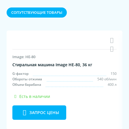
CОПУТСТВУЮЩИЕ ТОВАРЫ
Image: HE-80
Стиральная машина Image HE-80, 36 кг
м
G-фактор
150
с
Обороты отжима
540 об/мин
л
Объем барабана
400 л
Есть в наличии
ЗАПРОС ЦЕНЫ