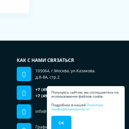
КАК С НАМИ СВЯЗАТЬСЯ
105064, г.Москва, ул.Казакова,
д.8-8А, стр.2
+7 (499) 553-01-51
отдел продаж
Пользуясь сайтом, вы соглашаетесь на
+7 (495) 181-69-79
использование файлов cookie.
сервис, запчасти
Подробнее в нашей
Политике
конфиденциальности
info@prachka.ru
ОК
График работы