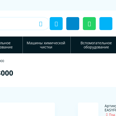
льное
Машины химической
Вспомогательное
ование
чистки
оборудование
000
3000
Артик
EASYF
Под 