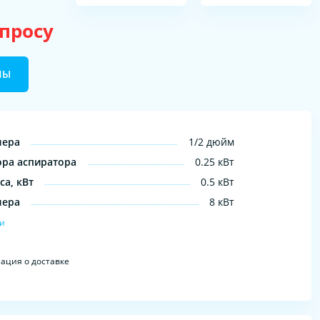
апросу
НЫ
лера
1/2 дюйм
ра аспиратора
0.25 кВт
а, кВт
0.5 кВт
лера
8 кВт
ки
ция о доставке