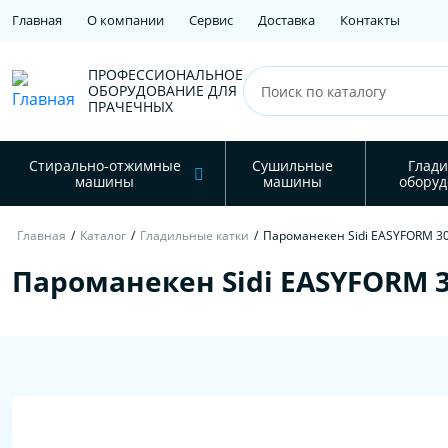
Главная
О компании
Сервис
Доставка
Контакты
ПРОФЕССИОНАЛЬНОЕ
ОБОРУДОВАНИЕ ДЛЯ
ПРАЧЕЧНЫХ
Стирально-отжимные
Сушильные
Глади
машины
машины
оборуд
Главная
/
Каталог
/
Гладильные катки
/
Пароманекен Sidi EASYFORM 3
Пароманекен Sidi EASYFORM 