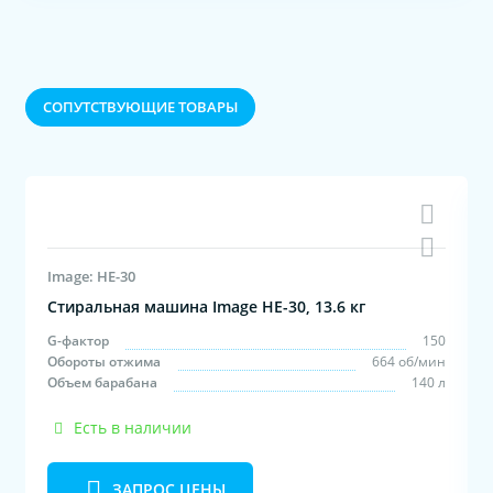
CОПУТСТВУЮЩИЕ ТОВАРЫ
Image: HE-30
Стиральная машина Image HE-30, 13.6 кг
м
G-фактор
150
с
Обороты отжима
664 об/мин
л
Объем барабана
140 л
Есть в наличии
ЗАПРОС ЦЕНЫ