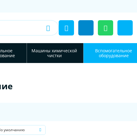
льное
Машины химической
Вспомогательное
ование
чистки
оборудование
ние
По умолчанию