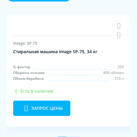
Image: SP-75
Стиральная машина Image SP-75, 34 кг
м
с
G-фактор
350
м
Обороты отжима
890 об/мин
м
Объем барабана
310 л
Есть в наличии
ЗАПРОС ЦЕНЫ