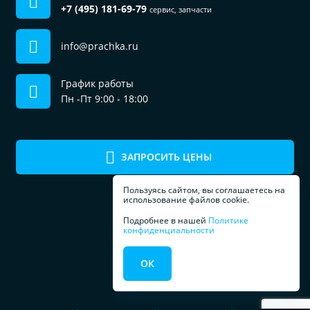
+7 (495) 181-69-79
сервис, запчасти
info@prachka.ru
График работы
Пн -Пт 9:00 - 18:00
ЗАПРОСИТЬ ЦЕНЫ
Пользуясь сайтом, вы соглашаетесь на
использование файлов cookie.
Подробнее в нашей
Политике
конфиденциальности
ПРОФЕССИОНАЛЬНОЕ
ОК
ОБОРУДОВАНИЕ
ДЛЯ ПРАЧЕЧЕЧНЫХ