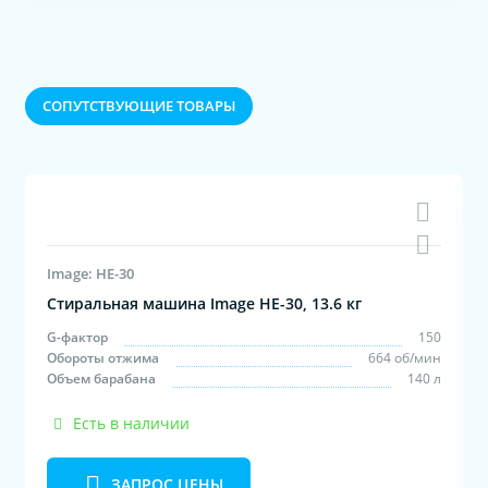
CОПУТСТВУЮЩИЕ ТОВАРЫ
Image: HE-30
Стиральная машина Image HE-30, 13.6 кг
м
G-фактор
150
с
Обороты отжима
664 об/мин
л
Объем барабана
140 л
Есть в наличии
ЗАПРОС ЦЕНЫ