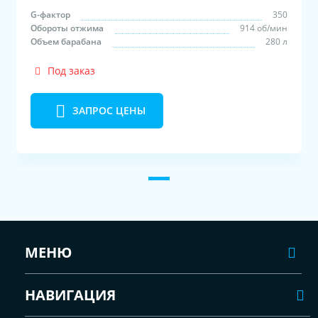
G-фактор
350
Обороты отжима
914 об/мин
Объем барабана
280 л
Под заказ
ЗАПРОС ЦЕНЫ
МЕНЮ
НАВИГАЦИЯ