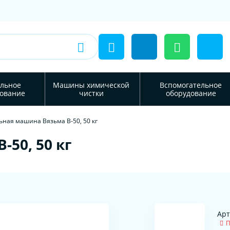
льное
Машины химической
Вспомогательное
ование
чистки
оборудование
ьная машина Вязьма В-50, 50 кг
50, 50 кг
Арт
П