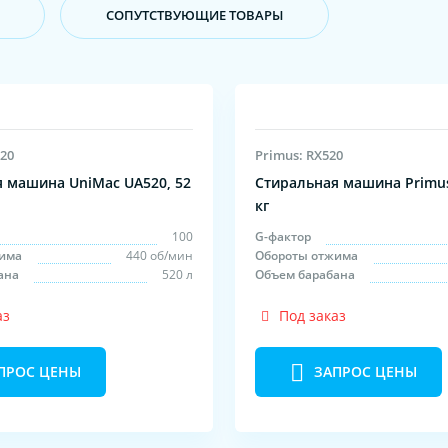
CОПУТСТВУЮЩИЕ ТОВАРЫ
20
Primus: RX520
 машина UniMac UA520, 52
Стиральная машина Primus
кг
100
G-фактор
има
440 об/мин
Обороты отжима
ана
520 л
Объем барабана
аз
Под заказ
ПРОС ЦЕНЫ
ЗАПРОС ЦЕНЫ