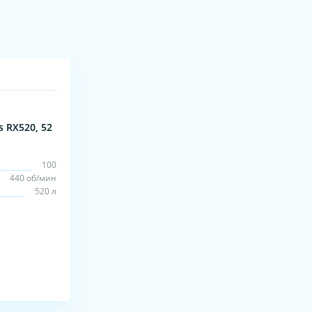
 RX520, 52
100
440 об/мин
520 л