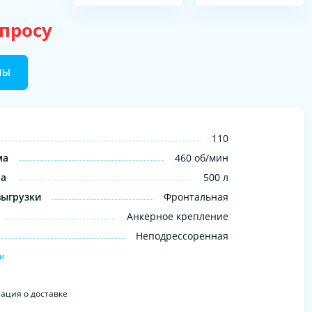
апросу
НЫ
110
ма
460 об/мин
на
500 л
выгрузки
Фронтальная
Анкерное крепление
Неподрессоренная
ки
ция о доставке