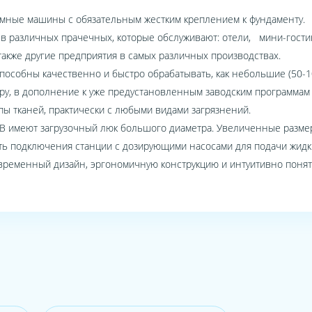
мные машины с обязательным жестким креплением к фундаменту.
 различных прачечных, которые обслуживают: отели, мини-гостини
также другие предприятия в самых различных производствах.
способны качественно и быстро обрабатывать, как небольшие (50-10
у, в дополнение к уже предустановленным заводским программам 
пы тканей, практически с любыми видами загрязнений.
 В имеют загрузочный люк большого диаметра. Увеличенные разм
ть подключения станции с дозирующими насосами для подачи жидк
еменный дизайн, эргономичную конструкцию и интуитивно понят