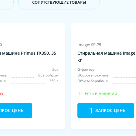
CОПУТСТВУЮЩИЕ ТОВАРЫ
0
Image: SP-75
 машина Primus FX350, 35
Стиральная машина Image 
кг
360
G-фактор
има
839 об/мин
Обороты отжима
ана
350 л
Объем барабана
аз
Есть в наличии
ПРОС ЦЕНЫ
ЗАПРОС ЦЕНЫ