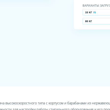
ВАРИАНТЫ ЗАГРУ
33 КГ
FS
80 КГ
а высокоскоростного типа с корпусом и барабанами из нержаве
жности для настройки работы стирального оборудования и его п