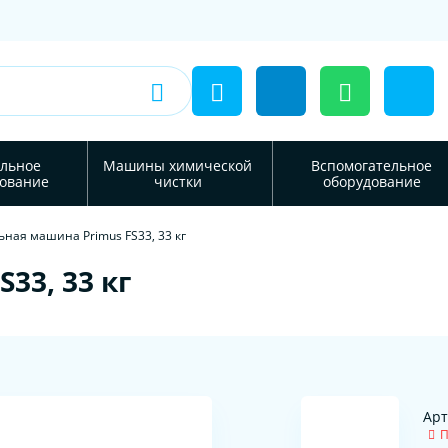
льное
Машины химической
Вспомогательное
ование
чистки
оборудование
ная машина Primus FS33, 33 кг
33, 33 кг
Арт
П