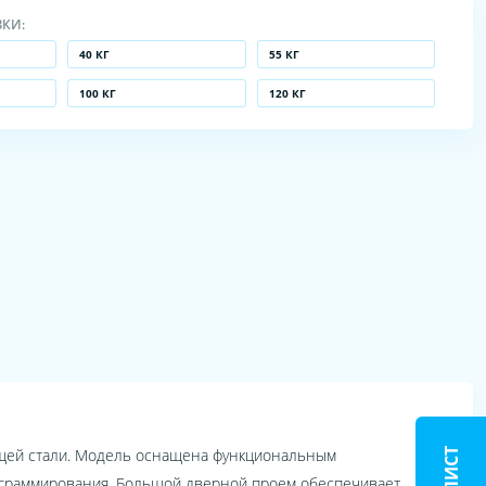
ЗКИ:
40 КГ
55 КГ
100 КГ
120 КГ
ющей стали. Модель оснащена функциональным
рограммирования. Большой дверной проем обеспечивает