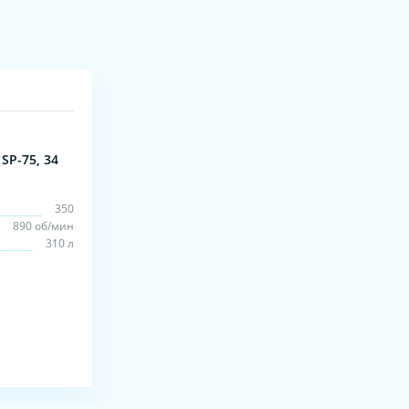
SP-75, 34
350
890 об/мин
310 л