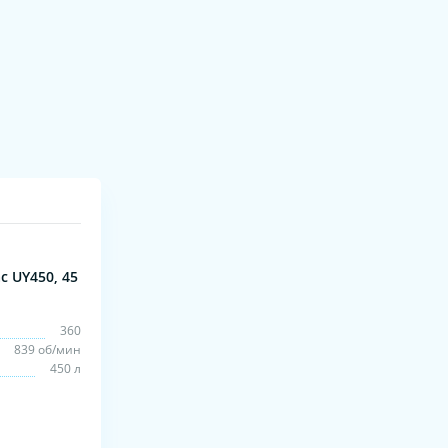
 UY450, 45
360
839 об/мин
450 л