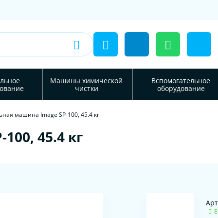
льное
Машины химической
Вспомогательное
ование
чистки
оборудование
ная машина Image SP-100, 45.4 кг
00, 45.4 кг
Арт
Е