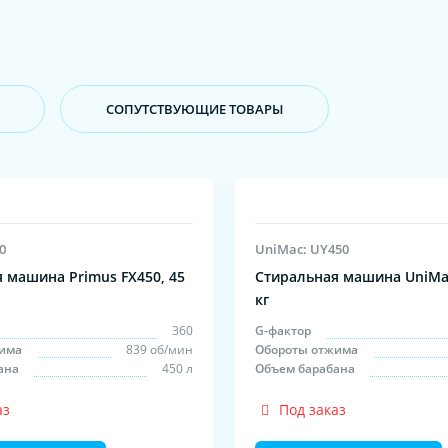
CОПУТСТВУЮЩИЕ ТОВАРЫ
0
UniMac: UY450
 машина Primus FX450, 45
Стиральная машина UniMac
кг
360
G-фактор
има
839 об/мин
Обороты отжима
ана
450 л
Объем барабана
аз
Под заказ