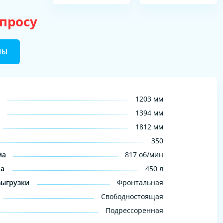
апросу
НЫ
1203 мм
1394 мм
1812 мм
350
ма
817 об/мин
на
450 л
выгрузки
Фронтальная
Свободностоящая
Подрессоренная