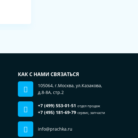
КАК С НАМИ СВЯЗАТЬСЯ
105064, г.Москва, ул.Казакова,
д.8-8А, стр.2
+7 (499) 553-01-51
Пользуясь сайтом, вы соглашаетесь на
отдел продаж
использование файлов cookie.
+7 (495) 181-69-79
сервис, запчасти
Подробнее в нашей
Политике
конфиденциальности
info@prachka.ru
ОК