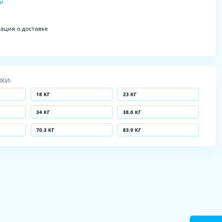
ки
ция о доставке
ЗКИ:
18 КГ
23 КГ
34 КГ
38.6 КГ
70.3 КГ
83.9 КГ