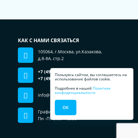
КАК С НАМИ СВЯЗАТЬСЯ
105064, г.Москва, ул.Казакова,
д.8-8А, стр.2
+7 (499) 553-01-51
отдел продаж
Пользуясь сайтом, вы соглашаетесь на
+7 (495) 181-69-79
использование файлов cookie.
сервис, запчасти
Подробнее в нашей
Политике
конфиденциальности
info@prachka.ru
ОК
График работы
Пн -Пт 9:00 - 18:00