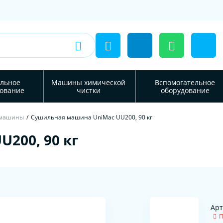
льное
Машины химической
Вспомогательное
ование
чистки
оборудование
 машины
/
Сушильная машина UniMac UU200, 90 кг
200, 90 кг
Арт
П