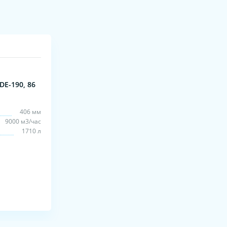
E-190, 86
406 мм
9000 м3/час
1710 л