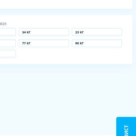
ЗКИ:
34 КГ
23 КГ
77 КГ
90 КГ