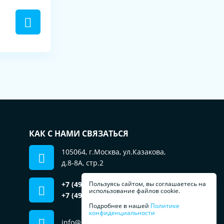
КАК С НАМИ СВЯЗАТЬСЯ
105064, г.Москва, ул.Казакова,
д.8-8А, стр.2
+7 (499) 553-01-51
Пользуясь сайтом, вы соглашаетесь на
отдел продаж
использование файлов cookie.
+7 (495) 181-69-79
сервис, запчасти
Подробнее в нашей
Политике
конфиденциальности
info@prachka.ru