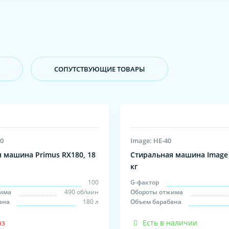
CОПУТСТВУЮЩИЕ ТОВАРЫ
80
Image: HE-40
 машина Primus RX180, 18
Стиральная машина Image 
кг
100
G-фактор
има
490 об/мин
Обороты отжима
ана
180 л
Объем барабана
аз
Есть в наличии