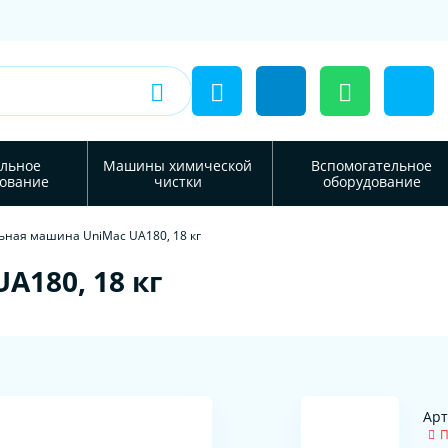
льное
Машины химической
Вспомогательное
ование
чистки
оборудование
ьная машина UniMac UA180, 18 кг
A180, 18 кг
Арт
П