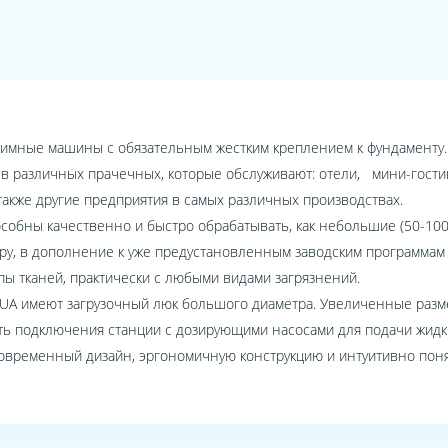
имные машины с обязательным жестким креплением к фундаменту
 различных прачечных, которые обслуживают: отели, мини-гостини
также другие предприятия в самых различных производствах.
особны качественно и быстро обрабатывать, как небольшие (50-100кг
у, в дополнение к уже предустановленным заводским программам 
пы тканей, практически с любыми видами загрязнений.
и UA имеют загрузочный люк большого диаметра. Увеличенные раз
ть подключения станции с дозирующими насосами для подачи жидк
ременный дизайн, эргономичную конструкцию и интуитивно поня