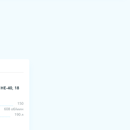
HE-40, 18
150
608 об/мин
190 л