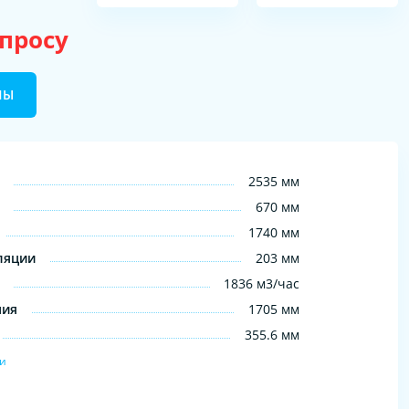
апросу
НЫ
2535 мм
670 мм
1740 мм
ляции
203 мм
1836 м3/час
ния
1705 мм
355.6 мм
ки