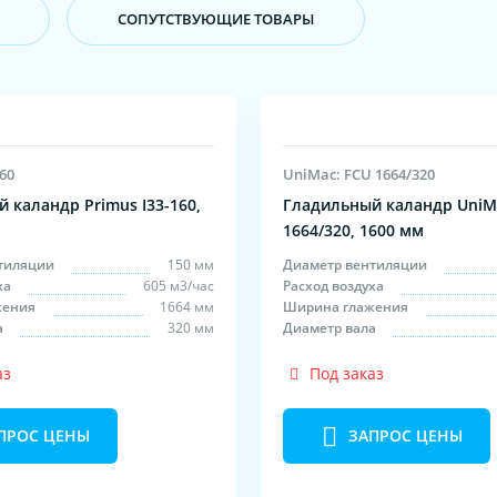
CОПУТСТВУЮЩИЕ ТОВАРЫ
160
UniMac: FCU 1664/320
 каландр Primus I33-160,
Гладильный каландр UniM
1664/320, 1600 мм
тиляции
150 мм
Диаметр вентиляции
ха
605 м3/час
Расход воздуха
жения
1664 мм
Ширина глажения
а
320 мм
Диаметр вала
аз
Под заказ
ПРОС ЦЕНЫ
ЗАПРОС ЦЕНЫ