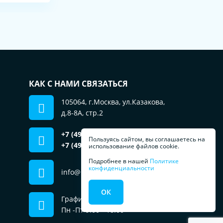
КАК С НАМИ СВЯЗАТЬСЯ
105064, г.Москва, ул.Казакова,
д.8-8А, стр.2
+7 (499) 553-01-51
отдел продаж
Пользуясь сайтом, вы соглашаетесь на
+7 (495) 181-69-79
использование файлов cookie.
сервис, запчасти
Подробнее в нашей
Политике
конфиденциальности
info@prachka.ru
ОК
График работы
Пн -Пт 9:00 - 18:00