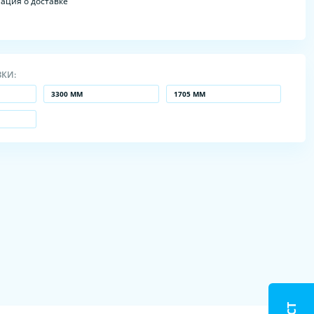
ция о доставке
ЗКИ:
3300 ММ
1705 ММ