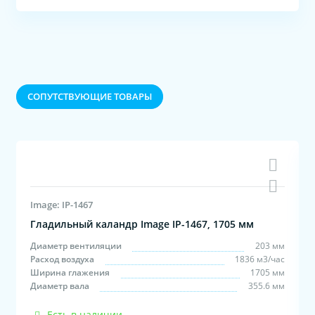
CОПУТСТВУЮЩИЕ ТОВАРЫ
Image: IP-1467
Гладильный каландр Image IP-1467, 1705 мм
0
Диаметр вентиляции
203 мм
н
Расход воздуха
1836 м3/час
л
Ширина глажения
1705 мм
Диаметр вала
355.6 мм
Есть в наличии