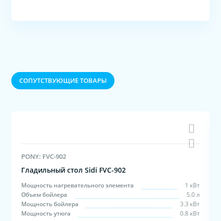
CОПУТСТВУЮЩИЕ ТОВАРЫ
PONY: FVC-902
Гладильный стол Sidi FVC-902
6
Мощность нагревательного элемента
1 кВт
н
Объем бойлера
5.0 л
л
Мощность бойлера
3.3 кВт
Мощность утюга
0.8 кВт