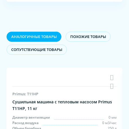
АНАЛОГИЧНЫЕ ТОВАРЫ
ПОХОЖИЕ ТОВАРЫ
CОПУТСТВУЮЩИЕ ТОВАРЫ
Primus: T11HP
Сушильная машина с тепловым насосом Primus
T11HP, 11 кг
м
Диаметр вентиляции
0 мм
с
Расход воздуха
0 м3/час
л
Объем барабана
250 л