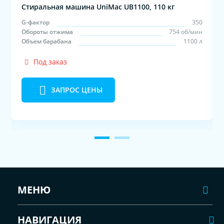
Стиральная машина UniMac UB1100, 110 кг
0
G-фактор
350
н
Обороты отжима
754 об/мин
л
Объем барабана
1100 л
Под заказ
ЗАПРОС ЦЕНЫ
МЕНЮ
НАВИГАЦИЯ