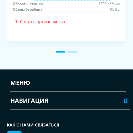
н
Обороты отжима
1200 об/мин
л
Объем барабана
96.8 л
Снято с производства
МЕНЮ
НАВИГАЦИЯ
КАК С НАМИ СВЯЗАТЬСЯ