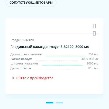
CОПУТСТВУЮЩИЕ ТОВАРЫ
Image: IS-32120
Гладильный каландр Image IS-32120, 3000 мм
м
Диаметр вентиляции
254 мм
с
Расход воздуха
3000 м3/час
м
Ширина глажения
3000 мм
м
Диаметр вала
813 мм
Снято с производства