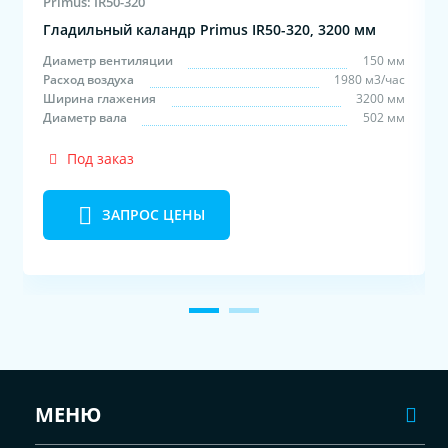
Primus: IR50-320
Гладильный каландр Primus IR50-320, 3200 мм
м
Диаметр вентиляции
150 мм
с
Расход воздуха
1980 м3/час
м
Ширина глажения
3200 мм
м
Диаметр вала
502 мм
Под заказ
ЗАПРОС ЦЕНЫ
МЕНЮ