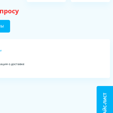
апросу
НЫ
ки
ция о доставке
ПРАЙС-ЛИСТ