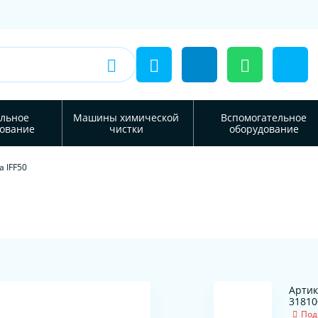
льное
Машины химической
Вспомогательное
ование
чистки
оборудование
а IFF50
Артик
31810
Под