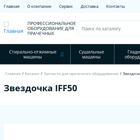
Главная
О компании
Сервис
Доставка
Контакты
ПРОФЕССИОНАЛЬНОЕ
ОБОРУДОВАНИЕ ДЛЯ
ПРАЧЕЧНЫХ
Стирально-отжимные
Сушильные
Глади
машины
машины
оборуд
Главная
/
Каталог
/
Запчасти для прачечного оборудования
/
Звездочк
Звездочка IFF50