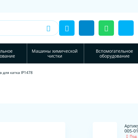
льное
Машины химической
Вспомогательное
ование
чистки
оборудование
а для катка IP1478
Артик
005-0
Под 