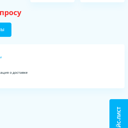
апросу
НЫ
ки
ция о доставке
ПРАЙС-ЛИСТ