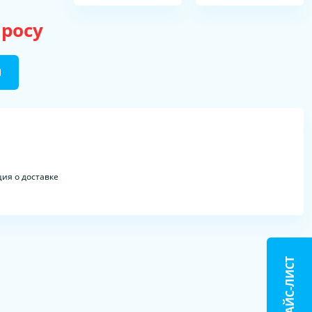
просу
Ы
ия о доставке
ПРАЙС-ЛИСТ