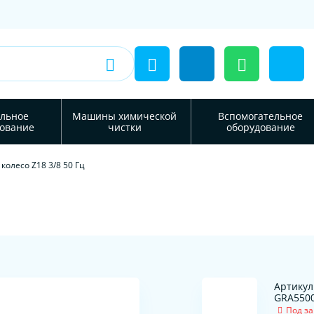
льное
Машины химической
Вспомогательное
ование
чистки
оборудование
колесо Z18 3/8 50 Гц
Артикул
GRA550
Под за