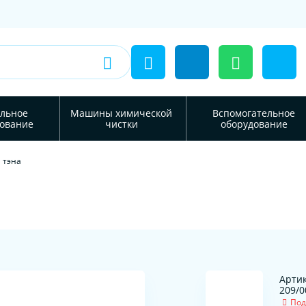
льное
Машины химической
Вспомогательное
ование
чистки
оборудование
 тэна
Артик
209/0
Под