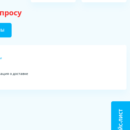
апросу
НЫ
ки
ция о доставке
ПРАЙС-ЛИСТ