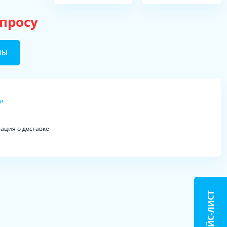
апросу
НЫ
ки
ция о доставке
ПРАЙС-ЛИСТ