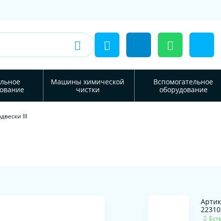
льное
Машины химической
Вспомогательное
ование
чистки
оборудование
двески III
Артик
22310
Ест