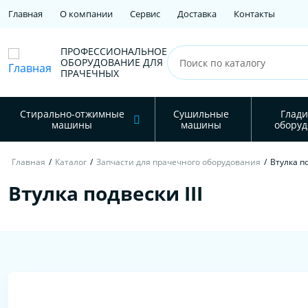
Главная
О компании
Сервис
Доставка
Контакты
ПРОФЕССИОНАЛЬНОЕ
ОБОРУДОВАНИЕ ДЛЯ
ПРАЧЕЧНЫХ
Стирально-отжимные
Сушильные
Глади
машины
машины
оборуд
Главная
/
Каталог
/
Запчасти для прачечного оборудования
/
Втулка по
Втулка подвески III