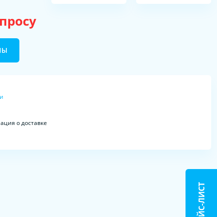
апросу
НЫ
ки
ция о доставке
ПРАЙС-ЛИСТ