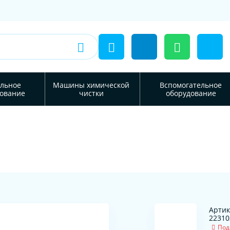
льное
Машины химической
Вспомогательное
ование
чистки
оборудование
Артик
22310
Под