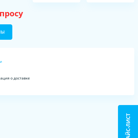
апросу
НЫ
ки
ция о доставке
ПРАЙС-ЛИСТ