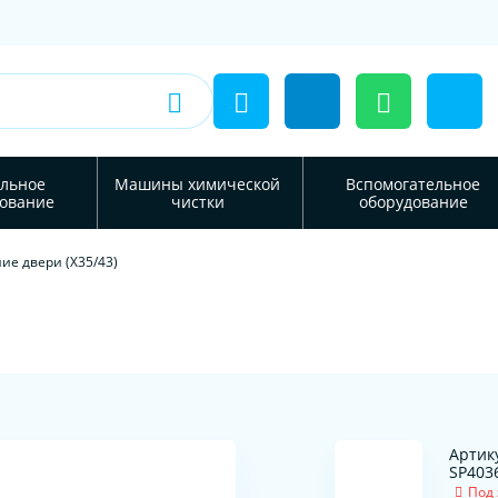
льное
Машины химической
Вспомогательное
ование
чистки
оборудование
ие двери (Х35/43)
Артик
SP403
Под 