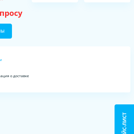
апросу
НЫ
ки
ция о доставке
ПРАЙС-ЛИСТ