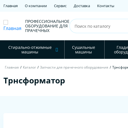
Главная
О компании
Сервис
Доставка
Контакты
ПРОФЕССИОНАЛЬНОЕ
ОБОРУДОВАНИЕ ДЛЯ
ПРАЧЕЧНЫХ
Стирально-отжимные
Сушильные
Глади
машины
машины
оборуд
Главная
/
Каталог
/
Запчасти для прачечного оборудования
/
Трнсфор
Трнсформатор