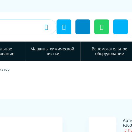
льное
Машины химической
Вспомогательное
ование
чистки
оборудование
матор
Арти
F36
По