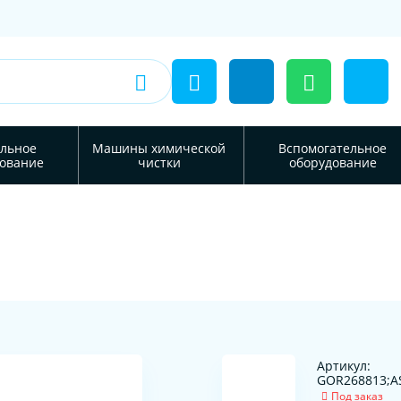
льное
Машины химической
Вспомогательное
ование
чистки
оборудование
Артикул:
GOR268813;A
Под заказ