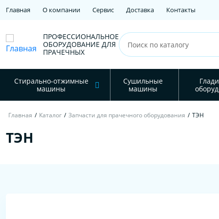
Главная
О компании
Сервис
Доставка
Контакты
ПРОФЕССИОНАЛЬНОЕ
ОБОРУДОВАНИЕ ДЛЯ
ПРАЧЕЧНЫХ
Стирально-отжимные
Сушильные
Глади
машины
машины
оборуд
Главная
/
Каталог
/
Запчасти для прачечного оборудования
/
ТЭН
ТЭН