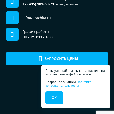
+7 (495) 181-69-79
сервис, запчасти
info@prachka.ru
График работы
Пн -Пт 9:00 - 18:00
ЗАПРОСИТЬ ЦЕНЫ
Пользуясь сайтом, вы соглашаетесь на
использование файлов cookie.
Подробнее в нашей
Политике
конфиденциальности
ПРОФЕССИОНАЛЬНОЕ
ОК
ОБОРУДОВАНИЕ
ДЛЯ ПРАЧЕЧЕЧНЫХ