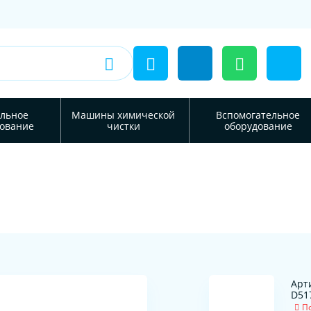
льное
Машины химической
Вспомогательное
ование
чистки
оборудование
Арт
D51
П