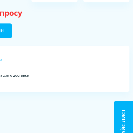
апросу
НЫ
ки
ция о доставке
ПРАЙС-ЛИСТ