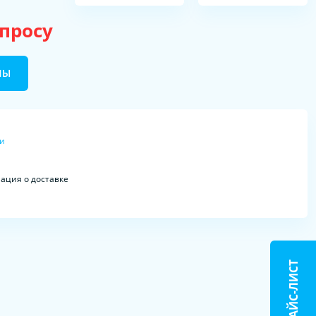
апросу
НЫ
ки
ция о доставке
ПРАЙС-ЛИСТ