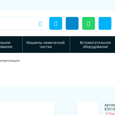
льное
Машины химической
Вспомогательное
ование
чистки
оборудование
 амортизации
Артик
R3510
Под