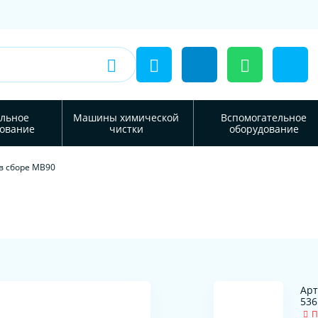
льное
Машины химической
Вспомогательное
ование
чистки
оборудование
в сборе MB90
Арт
536
П