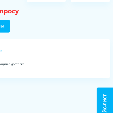
апросу
НЫ
ки
ция о доставке
ПРАЙС-ЛИСТ