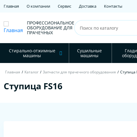
Главная
О компании
Сервис
Доставка
Контакты
ПРОФЕССИОНАЛЬНОЕ
ОБОРУДОВАНИЕ ДЛЯ
ПРАЧЕЧНЫХ
Стирально-отжимные
Сушильные
Глади
машины
машины
оборуд
Главная
/
Каталог
/
Запчасти для прачечного оборудования
/
Ступица 
Ступица FS16