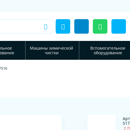
льное
Машины химической
Вспомогательное
ование
чистки
оборудование
FS16
Арт
517
П