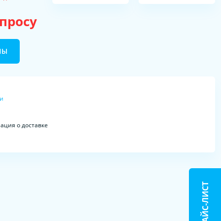
апросу
НЫ
ки
ция о доставке
ПРАЙС-ЛИСТ