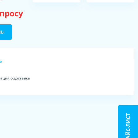
апросу
НЫ
ки
ция о доставке
ПРАЙС-ЛИСТ