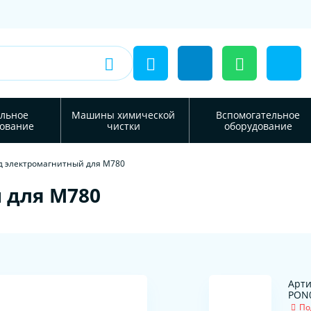
льное
Машины химической
Вспомогательное
ование
чистки
оборудование
д электромагнитный для M780
 для M780
Арти
PON
По