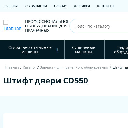
Главная
О компании
Сервис
Доставка
Контакты
ПРОФЕССИОНАЛЬНОЕ
ОБОРУДОВАНИЕ ДЛЯ
ПРАЧЕЧНЫХ
Стирально-отжимные
Сушильные
Глади
машины
машины
оборуд
Главная
/
Каталог
/
Запчасти для прачечного оборудования
/
Штифт д
Штифт двери CD550