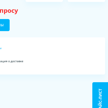
апросу
НЫ
ки
ция о доставке
ПРАЙС-ЛИСТ