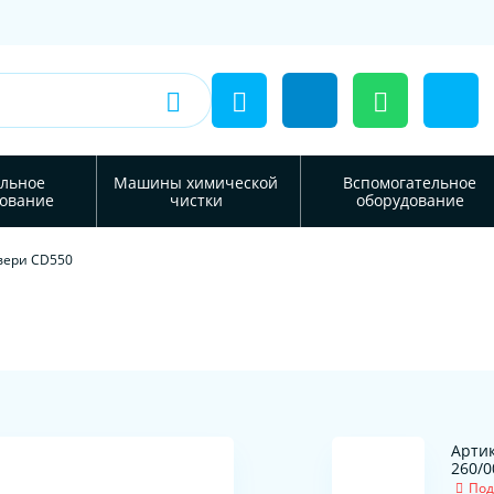
льное
Машины химической
Вспомогательное
ование
чистки
оборудование
вери CD550
Артик
260/0
Под