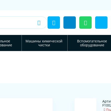
льное
Машины химической
Вспомогательное
ование
чистки
оборудование
Арти
F100
По