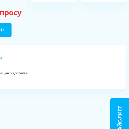
апросу
НЫ
ки
ция о доставке
ПРАЙС-ЛИСТ