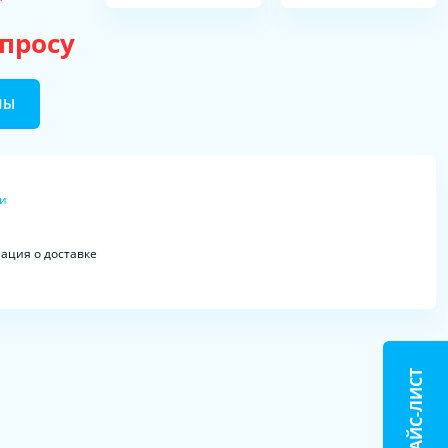
апросу
НЫ
ки
ция о доставке
ПРАЙС-ЛИСТ