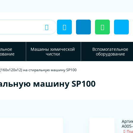
льное
Машины химической
Вспомогательное
ование
чистки
оборудование
(160х120х12) на стиральную машину SP100
ральную машину SP100
Артик
A005
Под