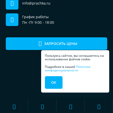
info@prachka.ru
График работы
Пн -Пт 9:00 - 18:00
ЗАПРОСИТЬ ЦЕНЫ
Пользуясь сайтом, вы соглашаетесь на
использование файлов cookie.
Подробнее в нашей
Политике
конфиденциальности
ПРОФЕССИОНАЛЬНОЕ
ОК
ОБОРУДОВАНИЕ
ДЛЯ ПРАЧЕЧЕЧНЫХ