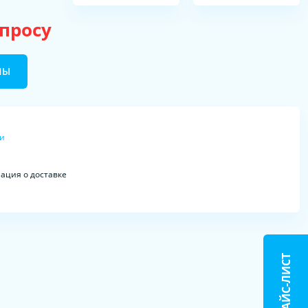
апросу
НЫ
ки
ция о доставке
ПРАЙС-ЛИСТ