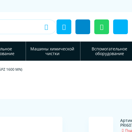
льное
Машины химической
Вспомогательное
ование
чистки
оборудование
SPZ 1600 MN)
Артик
PRI60
Под