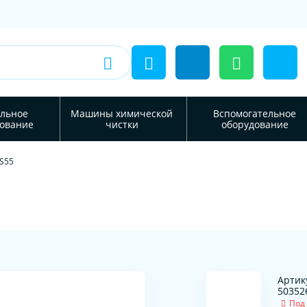
льное
Машины химической
Вспомогательное
ование
чистки
оборудование
S55
Артик
50352
Под 