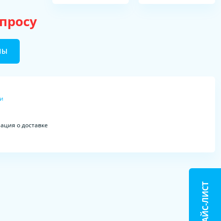
апросу
НЫ
ки
ция о доставке
ПРАЙС-ЛИСТ