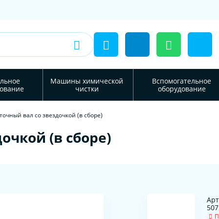
льное
Машины химической
Вспомогательное
ование
чистки
оборудование
очный вал со звездочкой (в сборе)
очкой (в сборе)
Арт
507
П