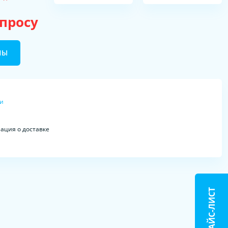
апросу
НЫ
ки
ция о доставке
ПРАЙС-ЛИСТ