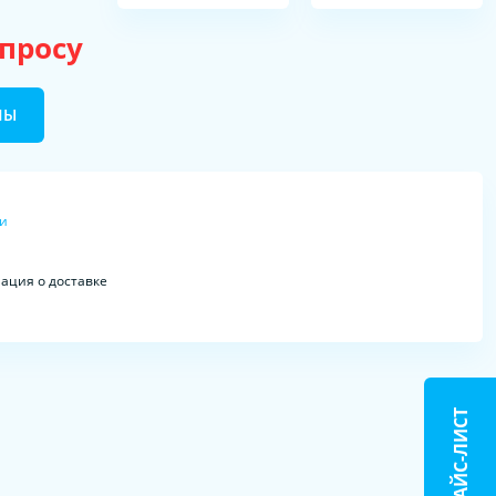
апросу
НЫ
ки
ция о доставке
ПРАЙС-ЛИСТ