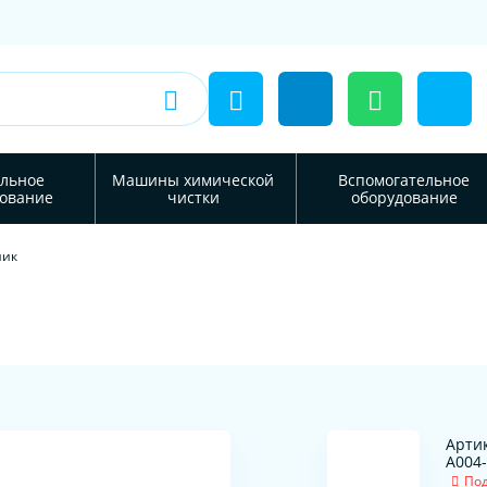
льное
Машины химической
Вспомогательное
ование
чистки
оборудование
ник
Артик
A004
Под