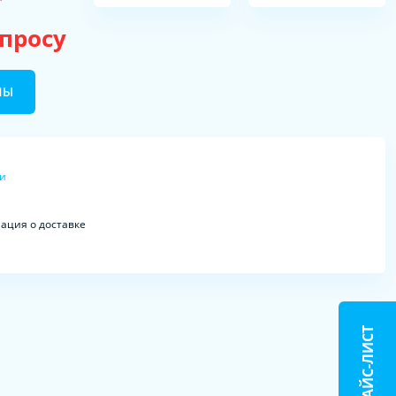
апросу
НЫ
ки
ция о доставке
ПРАЙС-ЛИСТ